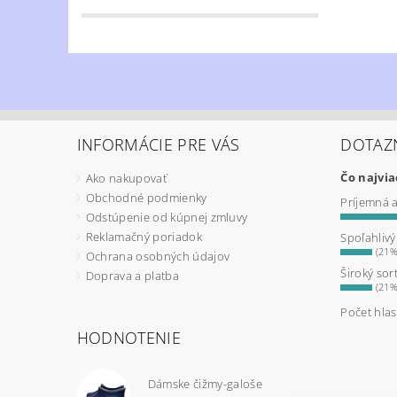
INFORMÁCIE PRE VÁS
DOTAZ
Čo najvi
Ako nakupovať
Obchodné podmienky
Príjemná 
Odstúpenie od kúpnej zmluvy
Reklamačný poriadok
Spoľahliv
(21%
Ochrana osobných údajov
Široký sor
Doprava a platba
(21%
Počet hla
HODNOTENIE
Dámske čižmy-galoše