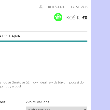
|
PRIHLÁSENIE
REGISTRÁCIA
KOŠÍK:
€0
A PREDAJŇA
endové členkové čižmičky, ideálne v daždivom počasí do
 prírody a pod.
osť
Zvoľte variant