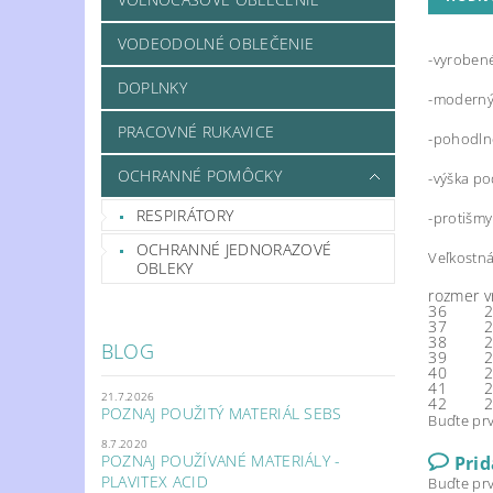
VODEODOLNÉ OBLEČENIE
-vyrobené
DOPLNKY
-moderný
PRACOVNÉ RUKAVICE
-pohodln
OCHRANNÉ POMÔCKY
-výška p
RESPIRÁTORY
-protišm
OCHRANNÉ JEDNORAZOVÉ
Veľkostná
OBLEKY
rozmer
v
36
2
37
2
38
2
BLOG
39
2
40
2
41
2
21.7.2026
42
2
POZNAJ POUŽITÝ MATERIÁL SEBS
Buďte prv
8.7.2020
POZNAJ POUŽÍVANÉ MATERIÁLY -
Pri
PLAVITEX ACID
Buďte prv