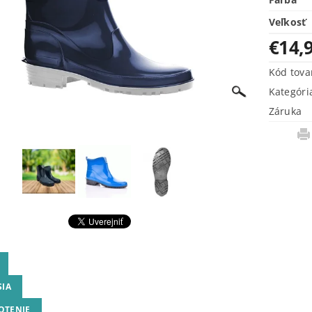
Veľkosť
€14,
Kód tova
Kategóri
Záruka
SIA
OTENIE