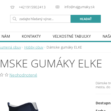
info@najgumaky.sk
+421915902413
E NÁM
KONTAKTY
VEĽKOSTNÉ TABUĽKY
NAŠ
A A PLATBA
Gumená obuv
Hobby obuv
Dámske gumáky ELKE
MSKE GUMÁKY ELKE
Neohodnotené
Dámske tr
mesta, do
Dostupn
Farba