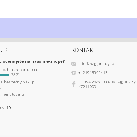
NÍK
KONTAKT
ac oceňujete na našom e-shope?
info
@
najgumaky.sk
a rýchla komunikácia
+421915902413
(58%)
https://www.fb.com/najgumaky
ý a bezpečný nákup
47211009
)
timent tovaru
)
sov:
19