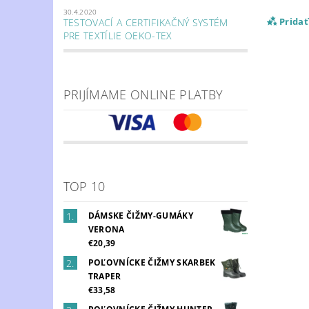
30.4.2020
Prida
TESTOVACÍ A CERTIFIKAČNÝ SYSTÉM
PRE TEXTÍLIE OEKO-TEX
PRIJÍMAME ONLINE PLATBY
TOP 10
DÁMSKE ČIŽMY-GUMÁKY
VERONA
€20,39
POĽOVNÍCKE ČIŽMY SKARBEK
TRAPER
€33,58