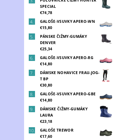
POĽOVNÍCKE ČIŽMY HUNTER
SPECIAL
€74,78
GALOŠE-VSUVKY APERO-WN
€15,80
PÁNSKE ČIŽMY-GUMÁKY
DENVER
€25,34
GALOŠE-VSUVKY APERO-RG
€14,80
DÁMSKE NOHAVICE FRAU-JOG-
T BP
€30,80
GALOŠE-VSUVKY APERO-GBE
€14,80
DÁMSKE ČIŽMY-GUMÁKY
LAURA
€23,18
GALOŠE TREWOR
€17,60