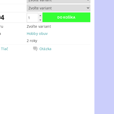
94
ru
Zvoľte variant
a
Hobby obuv
2 roky
Tlač
Otázka