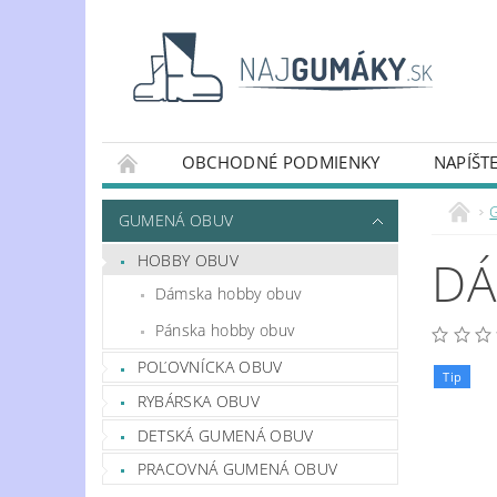
OBCHODNÉ PODMIENKY
NAPÍŠT
OCHRANA OSOBNÝCH ÚDAJOV
DOPRAV
GUMENÁ OBUV
HOBBY OBUV
DÁ
Dámska hobby obuv
Pánska hobby obuv
POĽOVNÍCKA OBUV
Tip
RYBÁRSKA OBUV
DETSKÁ GUMENÁ OBUV
PRACOVNÁ GUMENÁ OBUV