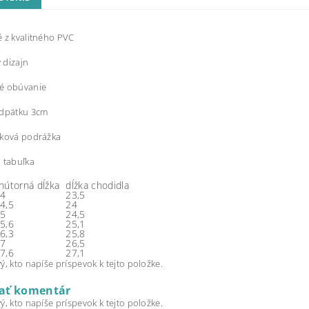
 z kvalitného PVC
 dizajn
é obúvanie
odpätku 3cm
yková podrážka
 tabuľka
nútorná dĺžka
dĺžka chodidla
4
23,5
4,5
24
5
24,5
5,6
25,1
6,3
25,8
7
26,5
7,6
27,1
ý, kto napíše príspevok k tejto položke.
dať komentár
ý, kto napíše príspevok k tejto položke.