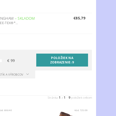
€85,79
TINGHAM
–
SKLADOM
EE-TEX®*...
POLOŽIEK NA
€
99
ZOBRAZENIE:
9
STÍK A VÝROBCOV
1
1
9
Stránka
z
-
položiek celkom
Kód:
686/40
Kód:
725/39