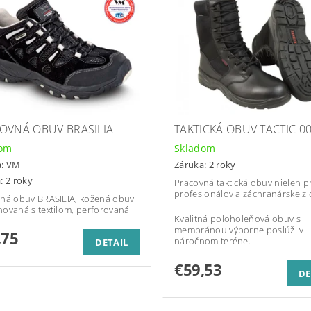
OVNÁ OBUV BRASILIA
TAKTICKÁ OBUV TACTIC 0
dom
Skladom
a:
VM
Záruka: 2 roky
: 2 roky
Pracovná taktická obuv nielen p
profesionálov a záchranárske zl
ná obuv BRASILIA, kožená obuv
ovaná s textilom, perforovaná
Kvalitná poloholeňová obuv s
membránou výborne poslúži v
,75
náročnom teréne.
DETAIL
€59,53
DE