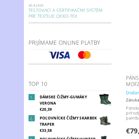
30.4.2020
TESTOVACÍ A CERTIFIKAČNÝ SYSTÉM
PRE TEXTÍLIE OEKO-TEX
PRIJÍMAME ONLINE PLATBY
PÁNS
TOP 10
MOF
Dodan
DÁMSKE ČIŽMY-GUMÁKY
Záruka
VERONA
Pánska
€20,39
prírod
paintb
POĽOVNÍCKE ČIŽMY SKARBEK
TRAPER
€79
€33,58