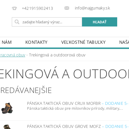
info@najgumaky.sk
+421915902413
E NÁM
KONTAKTY
VEĽKOSTNÉ TABUĽKY
NAŠ
A A PLATBA
Pracovná obuv
Trekingová a outdoorová obuv
EKINGOVÁ A OUTDOO
PREDÁVANEJŠIE
PÁNSKA TAKTICKÁ OBUV CRUX MOFBR
–
DODANIE 5-
Pánska taktická obuv pre milovníkov prírody, military,...
PÁNSKA TAKTICKÁ OBUV GROVE MOFZ
–
DODANIE 5-