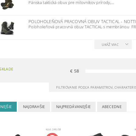
Pánska taktická obuv pre milovníkov prírody,...
POLOHOLEŇOVÁ PRACOVNÁ OBUV TACTICAL - NOT
Poloholeňová pracovná obuv TACTICAL s membránou FR
UKÁŽ VIAC
SKLADE
€
58
FILTROVANIE PODĽA PARAMETROV, CHARAKTERI
NEJŠIE
NAJDRAHŠIE
NAJPREDÁVANEJŠIE
ABECEDNE
Kód:
246/38