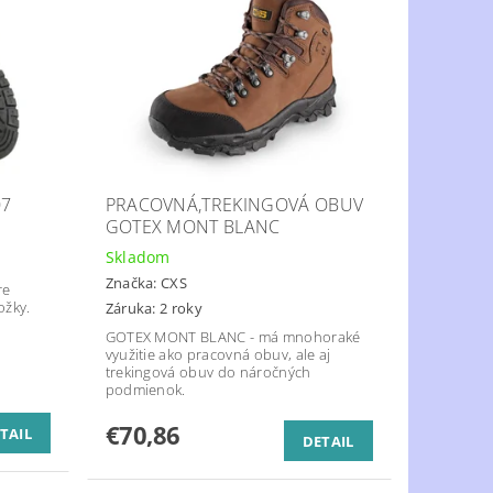
07
PRACOVNÁ,TREKINGOVÁ OBUV
GOTEX MONT BLANC
Skladom
Značka:
CXS
re
ožky.
Záruka: 2 roky
GOTEX MONT BLANC - má mnohoraké
využitie ako pracovná obuv, ale aj
trekingová obuv do náročných
podmienok.
€70,86
TAIL
DETAIL