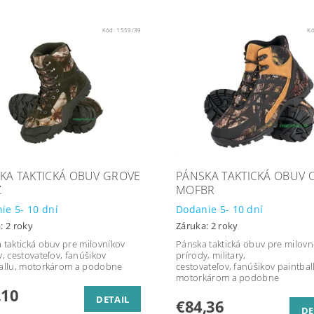
Kód:
1559/39
K
KA TAKTICKÁ OBUV GROVE
PÁNSKA TAKTICKÁ OBUV 
Z
MOFBR
ie 5- 10 dní
Dodanie 5- 10 dní
: 2 roky
Záruka: 2 roky
 taktická obuv pre milovníkov
Pánska taktická obuv pre milovn
y, cestovateľov, fanúšikov
prírody, military,
allu, motorkárom a podobne
cestovateľov, fanúšikov paintbal
motorkárom a podobne
,10
DETAIL
€84,36
DE