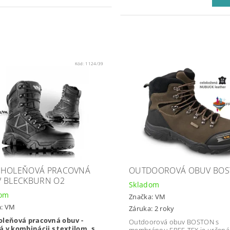
Kód:
1124/39
HOLEŇOVÁ PRACOVNÁ
OUTDOOROVÁ OBUV BO
 BLECKBURN O2
Skladom
dom
Značka:
VM
a:
VM
Záruka: 2 roky
oleňová pracovná obuv -
Outdoorová obuv BOSTON s
 v kombinácii s textilom, s
membránou FREE-TEX je určená