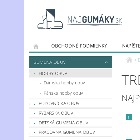
OBCHODNÉ PODMIENKY
NAPÍŠT
OCHRANA OSOBNÝCH ÚDAJOV
DOPRAV
GUMENÁ OBUV
HOBBY OBUV
TR
Dámska hobby obuv
Pánska hobby obuv
NAJ
POĽOVNÍCKA OBUV
RYBÁRSKA OBUV
1.
DETSKÁ GUMENÁ OBUV
PRACOVNÁ GUMENÁ OBUV