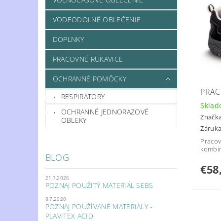
VODEODOLNÉ OBLEČENIE
DOPLNKY
PRACOVNÉ RUKAVICE
OCHRANNÉ POMÔCKY
PRAC
RESPIRÁTORY
Skla
OCHRANNÉ JEDNORAZOVÉ
Značk
OBLEKY
Záruka
Pracov
kombin
BLOG
€58
21.7.2026
POZNAJ POUŽITÝ MATERIÁL SEBS
8.7.2020
POZNAJ POUŽÍVANÉ MATERIÁLY -
PLAVITEX ACID