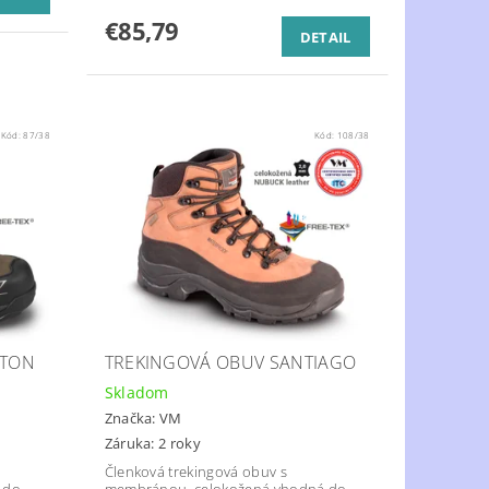
€85,79
DETAIL
Kód:
87/38
Kód:
108/38
STON
TREKINGOVÁ OBUV SANTIAGO
Skladom
Značka:
VM
Záruka: 2 roky
Členková trekingová obuv s
 do
membránou, celokožená vhodná do