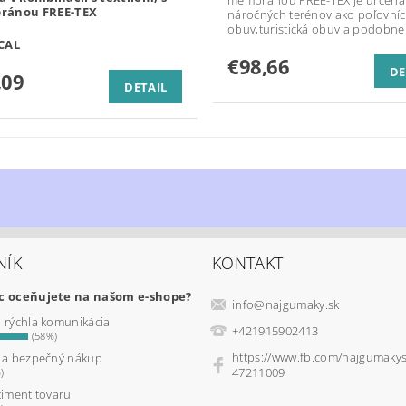
ánou FREE-TEX
náročných terénov ako poľovní
obuv,turistická obuv a podobne
CAL
€98,66
DE
,09
DETAIL
NÍK
KONTAKT
ac oceňujete na našom e-shope?
info
@
najgumaky.sk
a rýchla komunikácia
+421915902413
(58%)
https://www.fb.com/najgumaky
ý a bezpečný nákup
47211009
)
timent tovaru