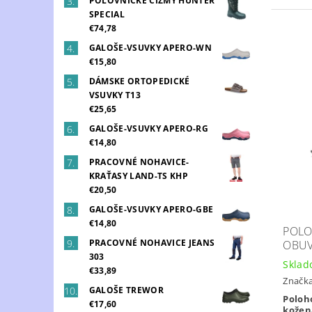
POĽOVNÍCKE ČIŽMY HUNTER
SPECIAL
€74,78
GALOŠE-VSUVKY APERO-WN
€15,80
DÁMSKE ORTOPEDICKÉ
VSUVKY T13
€25,65
GALOŠE-VSUVKY APERO-RG
€14,80
PRACOVNÉ NOHAVICE-
KRAŤASY LAND-TS KHP
€20,50
GALOŠE-VSUVKY APERO-GBE
€14,80
POLO
PRACOVNÉ NOHAVICE JEANS
OBUV
303
Skla
€33,89
Značk
GALOŠE TREWOR
Poloh
€17,60
kožená