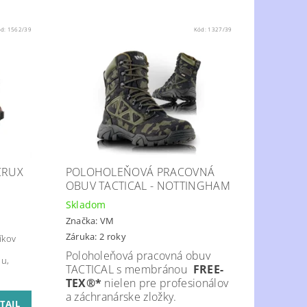
ód:
1562/39
Kód:
1327/39
CRUX
POLOHOLEŇOVÁ PRACOVNÁ
OBUV TACTICAL - NOTTINGHAM
Skladom
Značka:
VM
Záruka: 2 roky
íkov
Poloholeňová pracovná obuv
lu,
TACTICAL s membránou
FREE-
TEX®*
nielen pre profesionálov
a záchranárske zložky.
TAIL