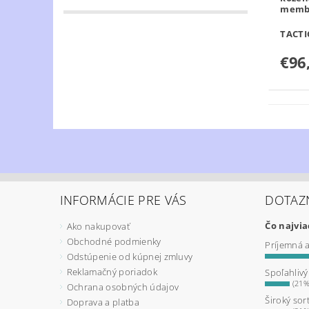
membr
TACTI
€96
INFORMÁCIE PRE VÁS
DOTAZ
Čo najvi
Ako nakupovať
Obchodné podmienky
Príjemná 
Odstúpenie od kúpnej zmluvy
Reklamačný poriadok
Spoľahliv
(21%
Ochrana osobných údajov
Široký sor
Doprava a platba