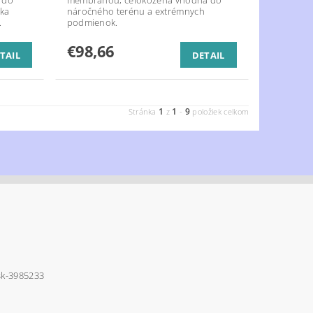
cka
náročného terénu a extrémnych
.
podmienok.
€98,66
TAIL
DETAIL
1
1
9
Stránka
z
-
položiek celkom
sk-3985233