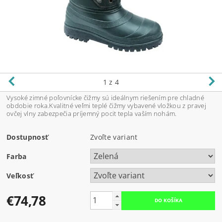
1
z 4
Vysoké zimné poľovnícke čižmy sú ideálnym riešením pre chladné
obdobie roka.Kvalitné veľmi teplé čižmy vybavené vložkou z pravej
ovčej vlny zabezpečia príjemný pocit tepla vaším nohám.
Dostupnosť
Zvoľte variant
Farba
Veľkosť
€74,78