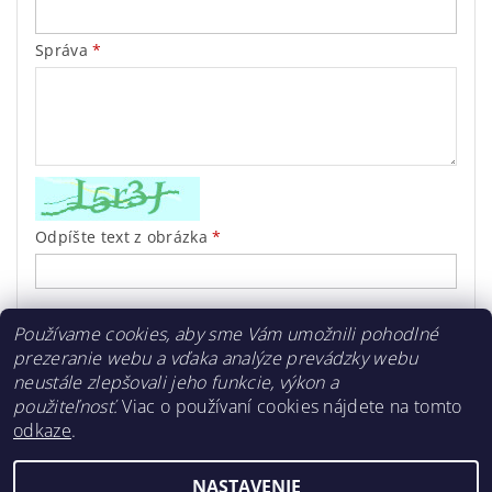
Správa
Odpíšte text z obrázka
Používame cookies, aby sme Vám umožnili pohodlné
prezeranie webu a vďaka analýze prevádzky webu
neustále zlepšovali jeho funkcie, výkon a
použiteľnosť.
Viac o používaní cookies nájdete na tomto
odkaze
.
najgumaky.sk
NASTAVENIE