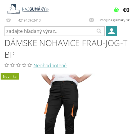
€0
info@najgumaky.sk
+421915902413
DÁMSKE NOHAVICE FRAU-JOG-T
BP
Neohodnotené
Novinka