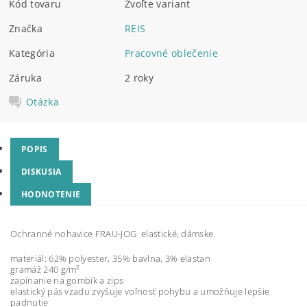
Kód tovaru
Zvoľte variant
Značka
REIS
Kategória
Pracovné oblečenie
Záruka
2 roky
Otázka
POPIS
DISKUSIA
HODNOTENIE
Ochranné nohavice FRAU-JOG elastické, dámske.
materiál: 62% polyester, 35% bavlna, 3% elastan
gramáž 240 g/m²
zapínanie na gombík a zips
elastický pás vzadu zvyšuje voľnosť pohybu a umožňuje lepšie
padnutie