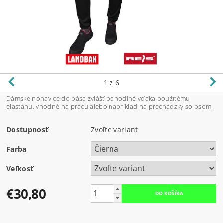
1
z 6
Dámske nohavice do pása zvlášť pohodlné vďaka použitému
elastanu, vhodné na prácu alebo napríklad na prechádzky so psom.
Dostupnosť
Zvoľte variant
Farba
Veľkosť
€30,80