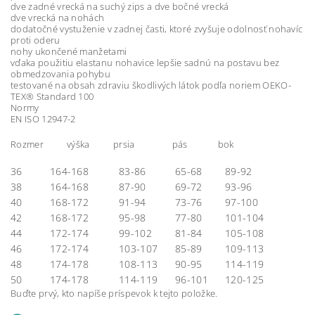
dve zadné vrecká na suchý zips a dve bočné vrecká
dve vrecká na nohách
dodatočné vystuženie v zadnej časti, ktoré zvyšuje odolnosť nohavíc
proti oderu
nohy ukončené manžetami
vďaka použitiu elastanu nohavice lepšie sadnú na postavu bez
obmedzovania pohybu
testované na obsah zdraviu škodlivých látok podľa noriem OEKO-
TEX® Standard 100
Normy
EN ISO 12947-2
Rozmer výška prsia pás bok
36
164-168
83-86
65-68
89-92
38
164-168
87-90
69-72
93-96
40
168-172
91-94
73-76
97-100
42
168-172
95-98
77-80
101-104
44
172-174
99-102
81-84
105-108
46
172-174
103-107
85-89
109-113
48
174-178
108-113
90-95
114-119
50
174-178
114-119
96-101
120-125
Buďte prvý, kto napíše príspevok k tejto položke.