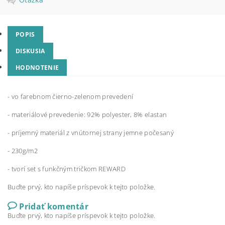
POPIS
DISKUSIA
HODNOTENIE
- vo farebnom čierno-zelenom prevedení
- materiálové prevedenie: 92% polyester, 8% elastan
- príjemný materiál z vnútornej strany jemne počesaný
- 230g/m2
- tvorí set s funkčným tričkom REWARD
Buďte prvý, kto napíše príspevok k tejto položke.
Pridať komentár
Buďte prvý, kto napíše príspevok k tejto položke.