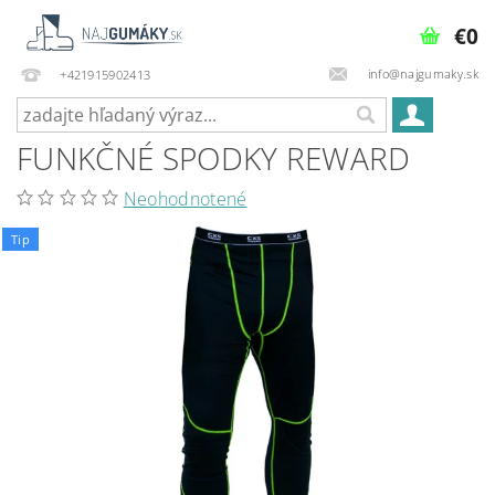
€0
info@najgumaky.sk
+421915902413
FUNKČNÉ SPODKY REWARD
Neohodnotené
Tip