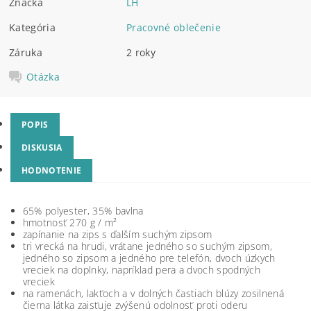
Značka
LH
Kategória
Pracovné oblečenie
Záruka
2 roky
Otázka
POPIS
DISKUSIA
HODNOTENIE
65% polyester, 35% bavlna
hmotnosť 270 g / m²
zapínanie na zips s ďalším suchým zipsom
tri vrecká na hrudi, vrátane jedného so suchým zipsom,
jedného so zipsom a jedného pre telefón, dvoch úzkych
vreciek na doplnky, napríklad pera a dvoch spodných
vreciek
na ramenách, lakťoch a v dolných častiach blúzy zosilnená
čierna látka zaisťuje zvýšenú odolnosť proti oderu