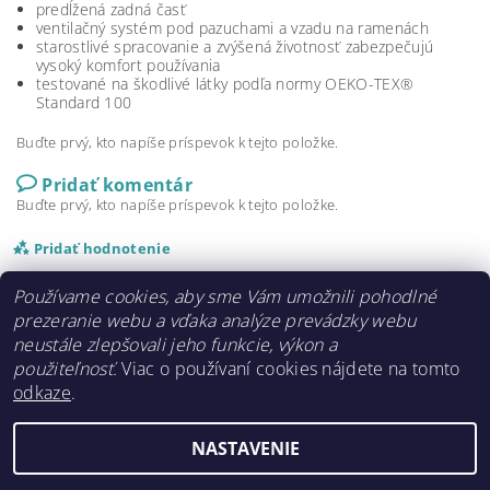
predĺžená zadná časť
ventilačný systém pod pazuchami a vzadu na ramenách
starostlivé spracovanie a zvýšená životnosť zabezpečujú
vysoký komfort používania
testované na škodlivé látky podľa normy OEKO-TEX®
Standard 100
Buďte prvý, kto napíše príspevok k tejto položke.
Pridať komentár
Buďte prvý, kto napíše príspevok k tejto položke.
Pridať hodnotenie
Používame cookies, aby sme Vám umožnili pohodlné
prezeranie webu a vďaka analýze prevádzky webu
neustále zlepšovali jeho funkcie, výkon a
použiteľnosť.
Viac o používaní cookies nájdete na tomto
odkaze
.
najgumaky.sk
NASTAVENIE
Upraviť nastavenie cookies
2026 ©
www.najgumaky.sk
, všetky práva vyhradené