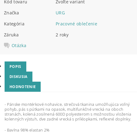
Kód tovaru
Zvoľte variant
Značka
URG
Kategória
Pracovné oblečenie
Záruka
2 roky
Otázka
POPIS
DISKUSIA
HODNOTENIE
- Pánske montérkové nohavice, strečová tkanina umožňujúca voľný
pohyb, pás s pútkami na opasok, multifunkčné vrecká na oboch
stranách, kolená zosilnená 600D polyesterom s možnosťou vloženia
kolenných výstuh, dve zadné vrecká s príklopkami, reflexné doplnky.
- Bavlna 98% elastan 2%