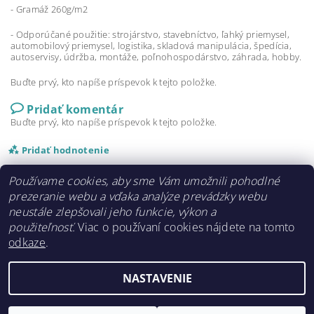
- Gramáž 260g/m2
- Odporúčané použitie: strojárstvo, stavebníctvo, ľahký priemysel,
automobilový priemysel, logistika, skladová manipulácia, špedícia,
autoservisy, údržba, montáže, poľnohospodárstvo, záhrada, hobby.
Buďte prvý, kto napíše príspevok k tejto položke.
Pridať komentár
Buďte prvý, kto napíše príspevok k tejto položke.
Pridať hodnotenie
Používame cookies, aby sme Vám umožnili pohodlné
prezeranie webu a vďaka analýze prevádzky webu
neustále zlepšovali jeho funkcie, výkon a
použiteľnosť.
Viac o používaní cookies nájdete na tomto
odkaze
.
najgumaky.sk
NASTAVENIE
Upraviť nastavenie cookies
2026 ©
www.najgumaky.sk
, všetky práva vyhradené