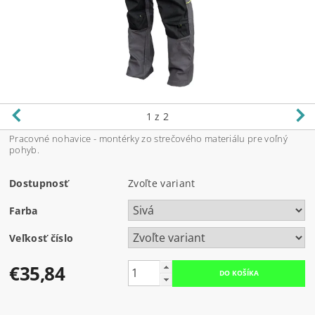
1
z 2
Pracovné nohavice - montérky zo strečového materiálu pre voľný
pohyb.
Dostupnosť
Zvoľte variant
Farba
Veľkosť číslo
€35,84