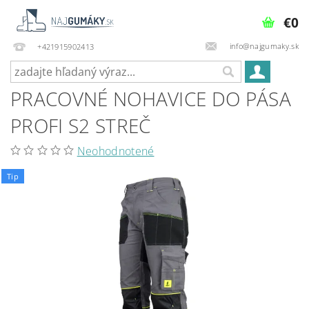
€0
info@najgumaky.sk
+421915902413
PRACOVNÉ NOHAVICE DO PÁSA
PROFI S2 STREČ
Neohodnotené
Tip