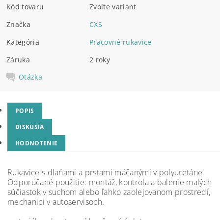
Kód tovaru
Zvoľte variant
Značka
CXS
Kategória
Pracovné rukavice
Záruka
2 roky
Otázka
POPIS
DISKUSIA
HODNOTENIE
Rukavice s dlaňami a prstami máčanými v polyuretáne.
Odporúčané použitie: montáž, kontrola a balenie malých
súčiastok v suchom alebo ľahko zaolejovanom prostredí,
mechanici v autoservisoch.