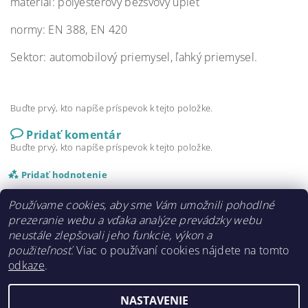
materiál: polyesterový bezšvový úplet
normy: EN 388, EN 420
Sektor: automobilový priemysel, ľahký priemysel.
Buďte prvý, kto napíše príspevok k tejto položke.
Pridať komentár
Buďte prvý, kto napíše príspevok k tejto položke.
Pridať hodnotenie
Používame cookies, aby sme Vám umožnili pohodlné
prezeranie webu a vďaka analýze prevádzky webu
neustále zlepšovali jeho funkcie, výkon a
použiteľnosť.
Viac o používaní cookies nájdete na tomto
odkaze
.
najgumaky.sk
NASTAVENIE