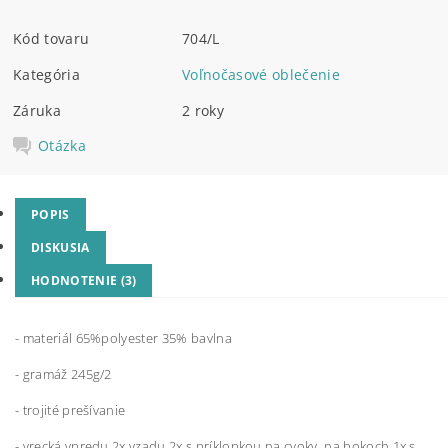
Kód tovaru
704/L
Kategória
Voľnočasové oblečenie
Záruka
2 roky
Otázka
POPIS
DISKUSIA
HODNOTENIE (3)
- materiál 65%polyester 35% bavlna
- gramáž 245g/2
- trojité prešívanie
- vrecká vpredu 2x,vzadu 2x s príklopkou na cvoky, na bokoch 1x s