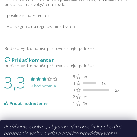
príklopkou na cvoky,1x na nožík.
- posilnené na kolenách
- v páse guma na regulovanie obvodu
Buďte prvý, kto napíše príspevok k tejto položke.
Pridať komentár
Buďte prvý, kto napíše príspevok k tejto položke.
3,3
5
0x
4
1x
3 hodnotenia
3
2x
2
0x
Pridať hodnotenie
1
0x
Používame cookies, aby sme Vám umožnili pohodlné
prezeranie webu a vďaka analýze prevádzky webu