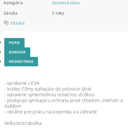
Kategória
Gumená obuv
Záruka
2 roky
Otázka
POPIS
DISKUSIA
HODNOTENIE
- vyrobené z EVA
- krátke čižmy siahajúce do polovice lýtok
- vybavené vymeniteľnou izolačnou vložkou
- poskytujú vynikajúcu ochranu pred chladom, snehom a
dažďom
- ideálne pre prácu na pozemku a v záhrade
Veľkostná tabuľka: