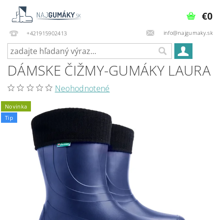
€0
info@najgumaky.sk
+421915902413
DÁMSKE ČIŽMY-GUMÁKY LAURA
Neohodnotené
Novinka
Tip