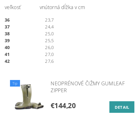
veľkosť vnútorná dĺžka v cm
36
23,7
37
24,4
38
25,0
39
25,5
40
26,0
41
27,0
42
27,6
NEOPRÉNOVÉ ČIŽMY GUMLEAF
Tip
ZIPPER
€144,20
DETAIL