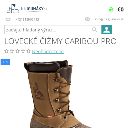
€0
info@najgumaky.sk
+421915902413
LOVECKÉ ČIŽMY CARIBOU PRO
Neohodnotené
Tip