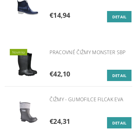
€14,94
DETAIL
PRACOVNÉ ČIŽMY MONSTER SBP
Novinka
€42,10
DETAIL
ČIŽMY - GUMOFILCE FILCAK EVA
€24,31
DETAIL