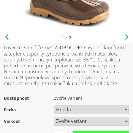
1
z 2
Lovecké zimné čižmy
. Vysoko komfortné
CARIBOU PRO
zateplené topánky vyrobené z kvalitných materiálov,
odolných veľmi nízkym teplotám až -35 °C. Sú ľahké a
pohodlné. Vhodné pre poľovníctvo a lesnícke práce.
Nevadí im nosenie v náročných podmienkach, blate a
snehu. Nepremokavá spodná časť je vyrobená z
mrazuvzdorného termokaučuku a vrchný diel z kože.
Dostupnosť
Zvoľte variant
Farba
Veľkosť