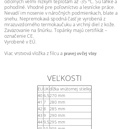
odolných veľmi nízkym teplotám až -35 °C. Sú ľahké a
pohodlné. Vhodné pre poľovníctvo a lesnícke práce.
Nevadí im nosenie v náročných podmienkach, blate a
snehu.
Nepremokavá spodná časť je vyrobená z
mrazuvzdorného termokaučuku a vrchný diel z kože.
Zaväzovanie na šnúrku. Topánky majú certifikát –
označenie CE.
Vyrobené v EÚ.
Viac vrstvová vložka z filcu a
pravej ovčej vlny
VEĽKOSTI
EU
UK
dĺžka vnútornej stielky
40
6,5
270 mm
41
7
280 mm
42
8
285 mm
43
9
290 mm
44
9,5
295 mm
45
10
305 mm