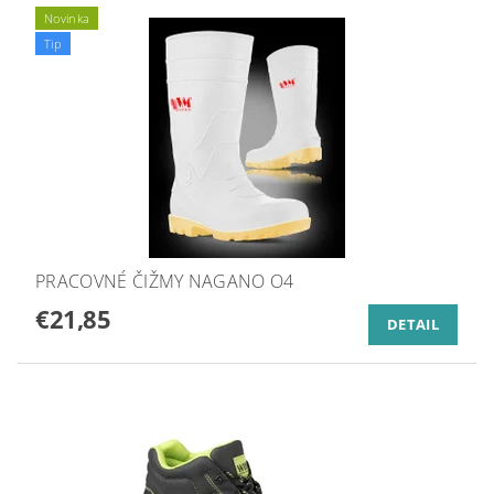
Novinka
Tip
PRACOVNÉ ČIŽMY NAGANO O4
€21,85
DETAIL