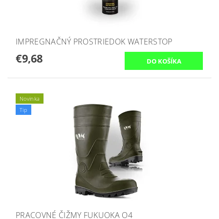
IMPREGNAČNÝ PROSTRIEDOK WATERSTOP
€9,68
Novinka
Tip
PRACOVNÉ ČIŽMY FUKUOKA O4