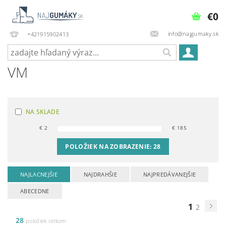
€0
info@najgumaky.sk
+421915902413
VM
NA SKLADE
€
2
€
185
POLOŽIEK NA ZOBRAZENIE:
28
NAJLACNEJŠIE
NAJDRAHŠIE
NAJPREDÁVANEJŠIE
ABECEDNE
1
2
28
položiek celkom