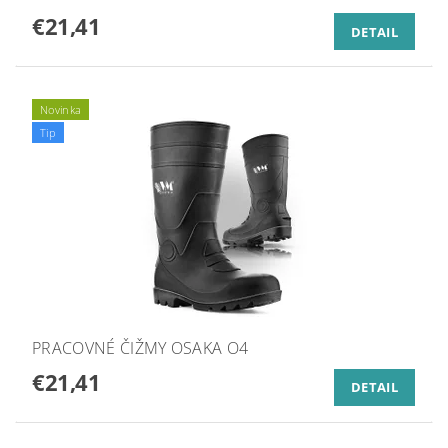
€21,41
DETAIL
Novinka
Tip
PRACOVNÉ ČIŽMY OSAKA O4
€21,41
DETAIL