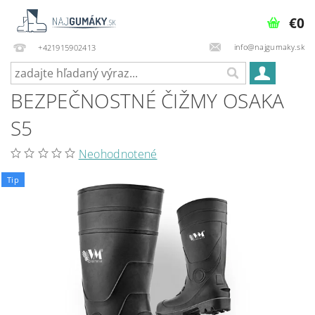
€0
info@najgumaky.sk
+421915902413
BEZPEČNOSTNÉ ČIŽMY OSAKA
S5
Neohodnotené
Tip