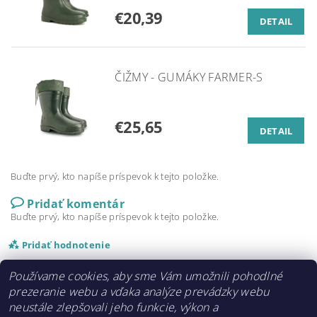
€20,39
DETAIL
ČIŽMY - GUMÁKY FARMER-S
€25,65
DETAIL
Buďte prvý, kto napíše príspevok k tejto položke.
Pridať komentár
Buďte prvý, kto napíše príspevok k tejto položke.
Pridať hodnotenie
Používame cookies, aby sme Vám umožnili pohodlné
prezeranie webu a vďaka analýze prevádzky webu
neustále zlepšovali jeho funkcie, výkon a