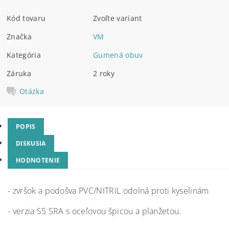
Kód tovaru
Zvoľte variant
Značka
VM
Kategória
Gumená obuv
Záruka
2 roky
Otázka
POPIS
DISKUSIA
HODNOTENIE
- zvršok a podošva PVC/NITRIL odolná proti kyselinám
- verzia S5 SRA s oceľovou špicou a planžetou.